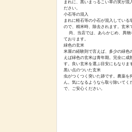
まれに、黒いまっるこい草の実が混
ださい。
小石等の混入
まれに軽石等の小石が混入している
ので、精米時、除去されます。玄米
尚、当店では、あらかじめ、異物を
ております。
緑色の玄米
米屋の経験則で言えば、多少の緑色
えば緑色の玄米は青年期。完全に成
す。良い玄米を選ぶ目安にもなりま
黒い点のついた玄米
虫がつくつく突いた跡です。農薬を
ん。気になるようなら取り除いてく
で、ご安心ください。