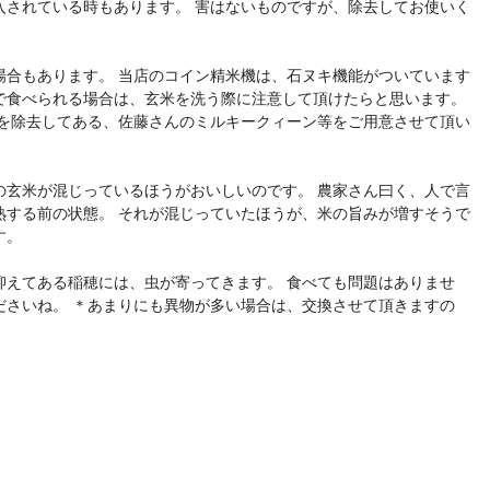
入されている時もあります。 害はないものですが、除去してお使いく
場合もあります。 当店のコイン精米機は、石ヌキ機能がついています
で食べられる場合は、玄米を洗う際に注意して頂けたらと思います。
除去してある、佐藤さんのミルキークィーン等をご用意させて頂い
の玄米が混じっているほうがおいしいのです。 農家さん曰く、人で言
熟する前の状態。 それが混じっていたほうが、米の旨みが増すそうで
す。
抑えてある稲穂には、虫が寄ってきます。 食べても問題はありませ
ださいね。 ＊あまりにも異物が多い場合は、交換させて頂きますの