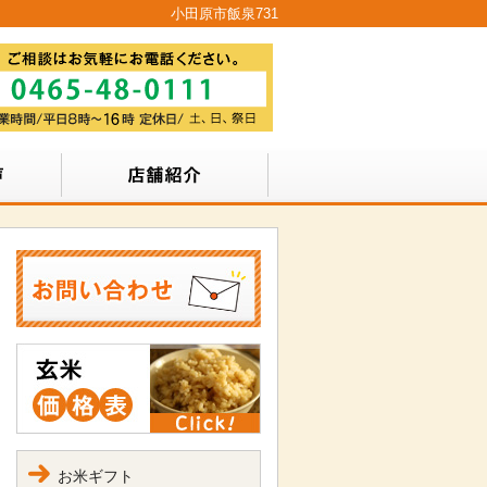
小田原市飯泉731
お米ギフト